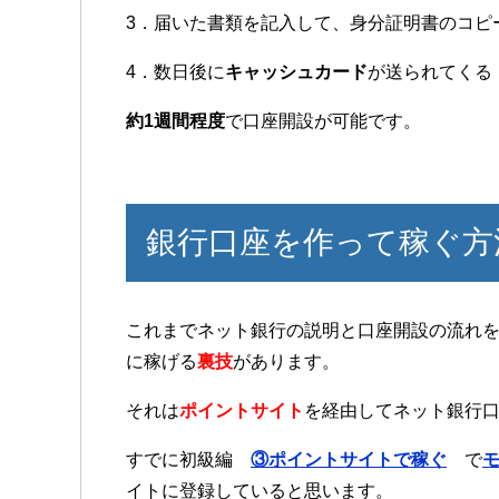
3．届いた書類を記入して、身分証明書のコピ
4．数日後に
キャッシュカード
が送られてくる
約1週間程度
で口座開設が可能です。
銀行口座を作って稼ぐ方
これまでネット銀行の説明と口座開設の流れ
に稼げる
裏技
があります。
それは
ポイントサイト
を経由してネット銀行
すでに初級編
③ポイントサイトで稼ぐ
で
イトに登録していると思います。