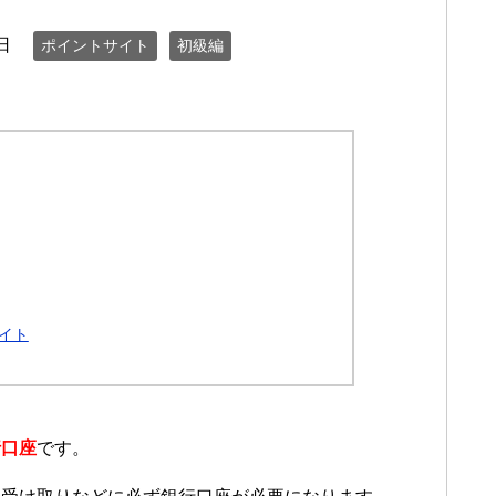
日
ポイントサイト
初級編
イト
行口座
です。